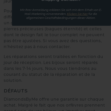
jaune et rose, et 20€ pour l'or blanc.
Pour les bagues en platine, les prix sont
Mit Ihrer Anmeldung erklären Sie sich mit dem Erhalt von E-
Mail-Marketing einverstanden.
Klicken Sie hier
für die
différents. Nous serions ravis de vous préparer
allgemeinen Geschäftsbedingungen dieser Aktion.
un devis. Les bagues entièrement serties de
pierres précieuses (bagues éternité) et celles
dont le design fait le tour complet ne peuvent
pas être ajustées. Si vous avez des questions,
n'hésitez pas à nous contacter.
Les réparations seront traitées en fonction du
jour de réception. Les bijoux seront réparés
dans les 7-14 jours. Nous vous tiendrons au
courant du statut de la réparation et de la
solution.
DÉFAUTS
DiamondsByMe offre une garantie sur chaque
achat. Malgré le fait que nos orfèvres prennent