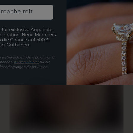
h mache mit
 für exklusive Angebote,
nspiration. Neue Members
h die Chance auf 500 €
ng-Guthaben.
ren Sie sich mit dem Erhalt von E-
standen.
Klicken Sie hier
für die
tsbedingungen dieser Aktion.