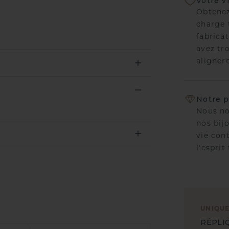
Votre v
Obtenez
charge 
fabricat
avez tr
aligner
Notre p
Nous no
nos bij
vie con
l'esprit
UNIQU
RÉPLI