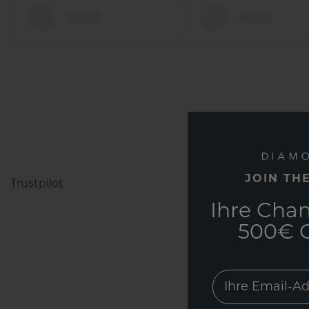
JOIN TH
Trustpilot
Ihre Chan
500€ G
EMail