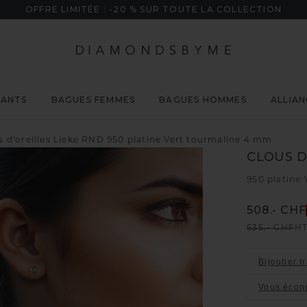
OFFRE LIMITÉE : -20 % SUR TOUTE LA COLLECTION
MANTS
BAGUES FEMMES
BAGUES HOMMES
ALLIAN
s d'oreilles Lieke RND 950 platine Vert tourmaline 4 mm
CLOUS D
950 platine
/
508.- CHF
635.- CHF
HT
Bijoutier t
Vous écon