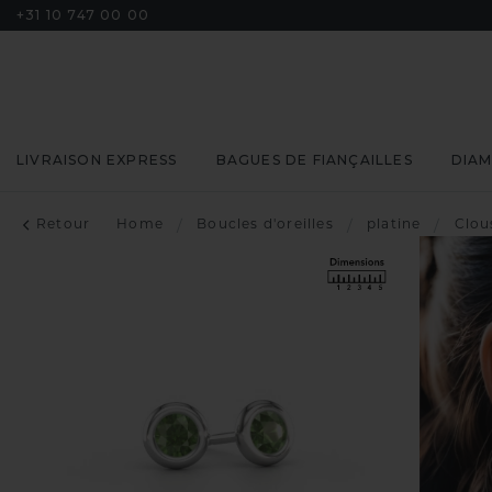
+31 10 747 00 00
LIVRAISON EXPRESS
BAGUES DE FIANÇAILLES
DIA
Retour
Home
/
Boucles d'oreilles
/
platine
/
Clou