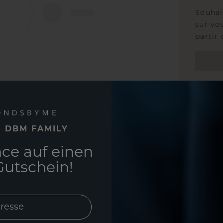
Souhai
sur vou
partir 
E DBM FAMILY
ce auf einen
utschein!