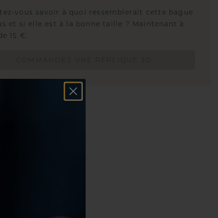
tez-vous savoir à quoi ressemblerait cette bague
s et si elle est à la bonne taille ? Maintenant à
de 15 €.
COMMANDEZ UNE RÉPLIQUE 3D