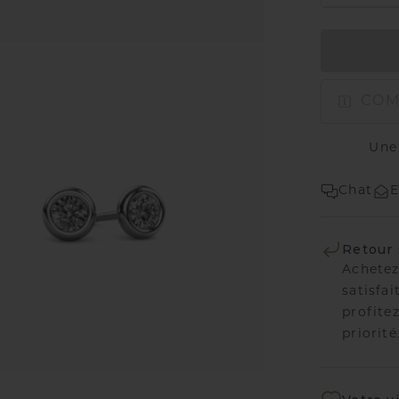
COM
Une
Chat
E
Retour 
Achetez
satisfai
profitez
priorité