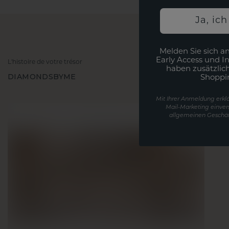
Ja, ic
Melden Sie sich an
Early Access und I
L'histoire de votre trésor
haben zusätzlic
DIAMONDSBYME
Shoppi
Mit Ihrer Anmeldung erklä
Mail-Marketing einver
allgemeinen Geschäf