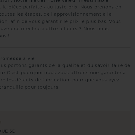
ision, notre métier : Une valeur inestimable
 la pièce parfaite - au juste prix. Nous prenons en
toutes les étapes, de l'approvisionnement à la
ion, afin de vous garantir le prix le plus bas. Vous
ouvé une meilleure offre ailleurs ? Nous nous
ons !
romesse à vie
us portons garants de la qualité et du savoir-faire de
oux.C'est pourquoi nous vous offrons une garantie à
tre les défauts de fabrication, pour que vous ayez
 tranquille pour toujours.
E
!
QUE 3D