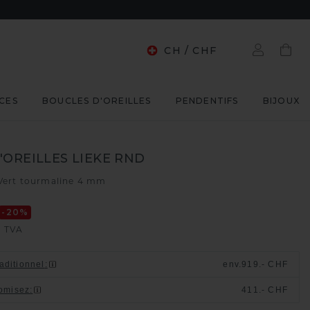
CH
/
CHF
CES
BOUCLES D'OREILLES
PENDENTIFS
BIJOUX
'OREILLES LIEKE RND
Vert tourmaline 4 mm
-20
%
 TVA
raditionnel
:
env.
919.- CHF
omisez
:
411.- CHF