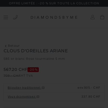
OFFRE LIMITÉE : -20 % SUR TOUTE LA COLLECTION
Retour
CLOUS D'OREILLES ARIANE
585 or blanc
Rose tourmaline 5 mm
/
567.20 CHF
-20
%
709.- CHF
HT TVA
Bijoutier traditionnel
:
env.
905.- CHF
Vous économisez
:
337.80 CHF