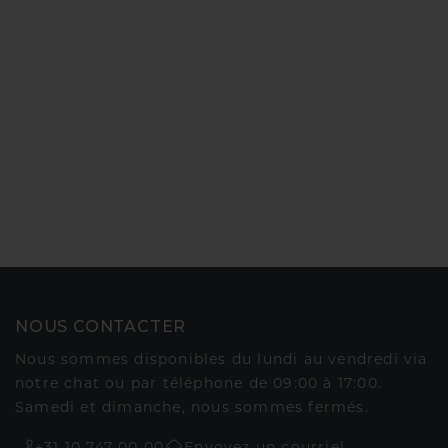
NOUS CONTACTER
Nous sommes disponibles du lundi au vendredi via
notre chat ou par téléphone de 09:00 à 17:00.
Samedi et dimanche, nous sommes fermés.
+31 10 747 00 00
Envoyez un courriel