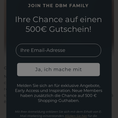
JOIN THE DBM FAMILY
Ihre Chance auf einen
500€ Gutschein!
EMail
CRÉÉ POUR LA CONNEXION
Ja, ich mache mit
Notre philosophie en matière de design est de
créer des liens, chaque pièce étant conçue pour
Melden Sie sich an für exklusive Angebote,
résister à l'épreuve du temps. Elle devient votre
Early Access und Inspiration. Neue Members
haben zusätzlich die Chance auf 500 €
symbole d'amour et de moments chéris, destinée à
Shopping-Guthaben.
être portée et chérie pour toujours.
Mit Ihrer Anmeldung erklären Sie sich mit dem Erhalt von E-
Mail-Marketing einverstanden.
Klicken Sie hier
für die