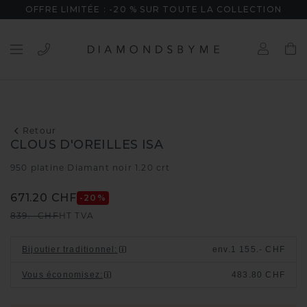
OFFRE LIMITÉE : -20 % SUR TOUTE LA COLLECTION
Retour
CLOUS D'OREILLES ISA
950 platine
Diamant noir 1.20 crt
/
671.20 CHF
-20
%
839.- CHF
HT TVA
Bijoutier traditionnel
:
env.
1 155.- CHF
Vous économisez
:
483.80 CHF