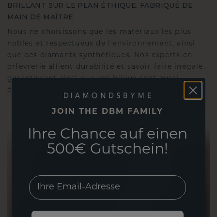
BRILLANT SUR LE PLAN ÉTHIQUE, FABRIQUÉ DE
MAIN DE MAÎTRE
Nous ne choisissons que les matériaux les plus
nobles et respectueux de l'environnement, ainsi
que des diamants synthétiques. Nos experts en
orfèvrerie allient durabilité et savoir-faire inégalé,
garantissant ainsi que vos bijoux sont aussi
éthiques qu'exquis.
JOIN THE DBM FAMILY
Ihre Chance auf einen
500€ Gutschein!
EMail