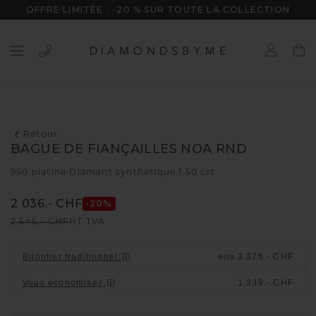
OFFRE LIMITÉE : -20 % SUR TOUTE LA COLLECTION
Retour
BAGUE DE FIANÇAILLES NOA RND
950 platine
Diamant synthétique 1.50 crt
/
2 036.- CHF
-20
%
2 545.- CHF
HT TVA
Bijoutier traditionnel
:
env.
3 375.- CHF
Vous économisez
:
1 339.- CHF