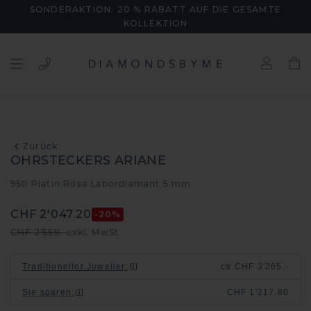
SONDERAKTION: 20 % RABATT AUF DIE GESAMTE
KOLLEKTION
Zurück
OHRSTECKERS ARIANE
950 Platin
Rosa Labordiamant 5 mm
/
CHF 2'047.20
-20
%
CHF 2'559.-
exkl. MwSt
Traditioneller Juwelier
:
ca.
CHF 3'265.-
Sie sparen
:
CHF 1'217.80