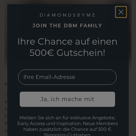
JOIN THE DBM FAMILY
Ihre Chance auf einen
500€ Gutschein!
EMail
FÜR VERBINDUNGEN GESCHAFFEN
Unsere Designphilosophie ist auf Verbindung
Ja, ich mache mit
ausgelegt, wobei jedes Stück so gestaltet ist, dass
es die Zeit überdauert. Es wird zu Ihrem Symbol
für Liebe und wertvolle Momente, das dazu
Melden Sie sich an für exklusive Angebote,
bestimmt ist, für immer getragen und geschätzt
Early Access und Inspiration. Neue Members
haben zusätzlich die Chance auf 500 €
zu werden.
Shopping-Guthaben.