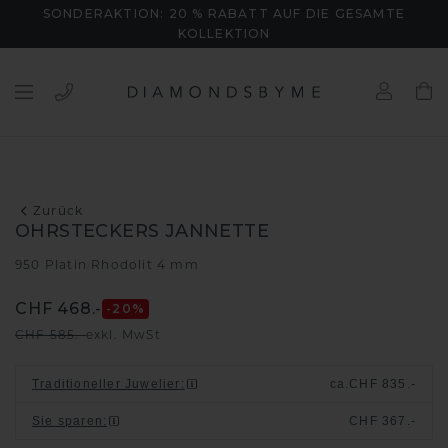
SONDERAKTION: 20 % RABATT AUF DIE GESAMTE
KOLLEKTION
Zurück
OHRSTECKERS JANNETTE
950 Platin
Rhodolit 4 mm
/
CHF 468.-
-20
%
CHF 585.-
exkl. MwSt
Traditioneller Juwelier
:
ca.
CHF 835.-
Sie sparen
:
CHF 367.-