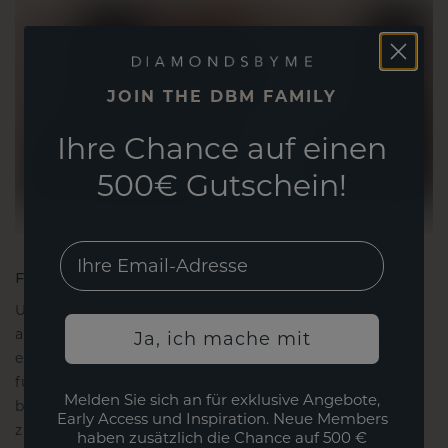
JOIN THE DBM FAMILY
Ihre Chance auf einen
500€ Gutschein!
EMail
FÜR VERBINDUNGEN GESCHAFFEN
Unsere Designphilosophie ist auf Verbindung
ausgelegt, wobei jedes Stück so gestaltet ist, dass
Ja, ich mache mit
es die Zeit überdauert. Es wird zu Ihrem Symbol
für Liebe und wertvolle Momente, das dazu
Melden Sie sich an für exklusive Angebote,
bestimmt ist, für immer getragen und geschätzt
Early Access und Inspiration. Neue Members
zu werden.
haben zusätzlich die Chance auf 500 €