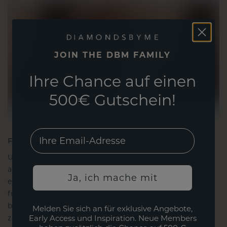
JOIN THE DBM FAMILY
Ihre Chance auf einen
500€ Gutschein!
EMail
FÜR VERBINDUNGEN GESCHAFFEN
Unsere Designphilosophie ist auf Verbindung
ausgelegt, wobei jedes Stück so gestaltet ist, dass
Ja, ich mache mit
es die Zeit überdauert. Es wird zu Ihrem Symbol
für Liebe und wertvolle Momente, das dazu
bestimmt ist, für immer getragen und geschätzt
Melden Sie sich an für exklusive Angebote,
zu werden.
Early Access und Inspiration. Neue Members