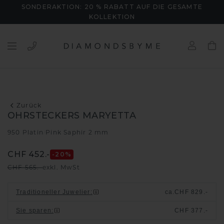
SONDERAKTION: 20 % RABATT AUF DIE GESAMTE
KOLLEKTION
Zurück
OHRSTECKERS MARYETTA
950 Platin
Pink Saphir 2 mm
/
CHF 452.-
-20
%
CHF 565.-
exkl. MwSt
Traditioneller Juwelier
:
ca.
CHF 829.-
Sie sparen
:
CHF 377.-