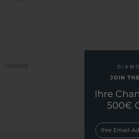
Trustpilot
JOIN TH
Ihre Chan
500€ G
EMail