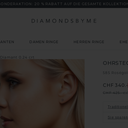
SONDERAKTION: 20 % RABATT AUF DIE GESAMTE KOLLEKTIO
MANTEN
DAMEN RINGE
HERREN RINGE
EHE
Diamant 0.24 crt
OHRSTE
585 Roségo
CHF 340.-
CHF 425.-
ex
Traditione
Sie spare