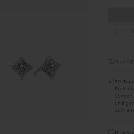
BEST
Chat
E
30 Tag
Einkauf
Senden 
und gen
Zufriede
Ihre Vi