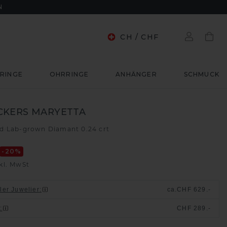
N
CH
/
CHF
RINGE
OHRRINGE
ANHÄNGER
SCHMUCK
CKERS MARYETTA
ld
Lab-grown Diamant 0.24 crt
/
-20
%
kl. MwSt
ller Juwelier
:
ca.
CHF 629.-
n
:
CHF 289.-