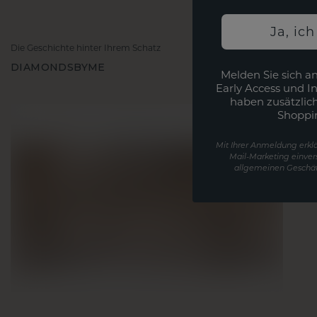
Ja, ic
Die Geschichte hinter Ihrem Schatz
DIAMONDSBYME
Melden Sie sich an
Early Access und I
haben zusätzlic
Shoppi
Mit Ihrer Anmeldung erklä
Mail-Marketing einver
allgemeinen Geschäf