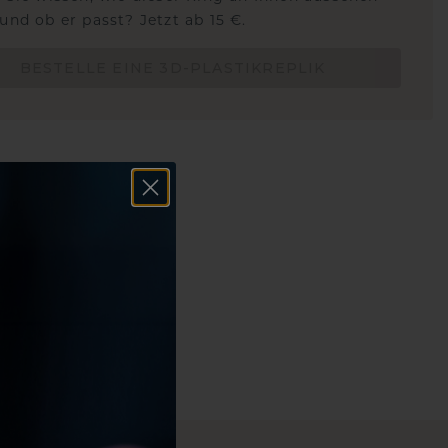
und ob er passt? Jetzt ab 15 €.
BESTELLE EINE 3D-PLASTIKREPLIK