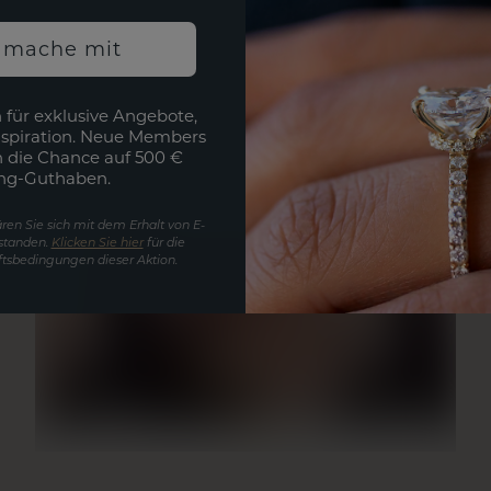
h mache mit
 für exklusive Angebote,
nspiration. Neue Members
h die Chance auf 500 €
ng-Guthaben.
ren Sie sich mit dem Erhalt von E-
standen.
Klicken Sie hier
für die
tsbedingungen dieser Aktion.