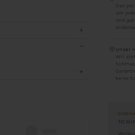
Das per
um jede
und gar
andersw
Unser 
Wir ste
Schmuck
Garanti
keine 
EINZIG
3D MU
Wollen