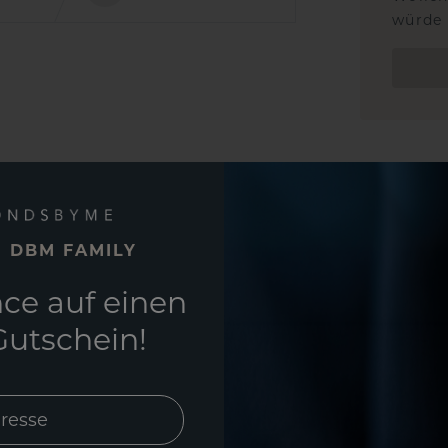
würde 
E DBM FAMILY
ce auf einen
utschein!