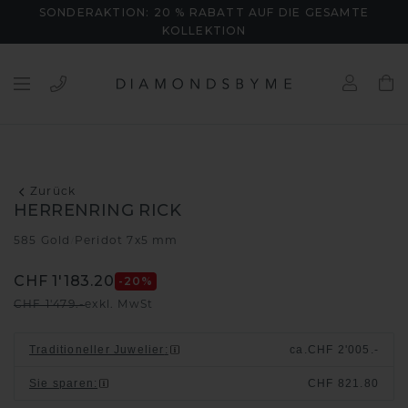
SONDERAKTION: 20 % RABATT AUF DIE GESAMTE
KOLLEKTION
Zurück
HERRENRING RICK
585 Gold
Peridot 7x5 mm
/
CHF 1'183.20
-20
%
CHF 1'479.-
exkl. MwSt
Traditioneller Juwelier
:
ca.
CHF 2'005.-
Sie sparen
:
CHF 821.80