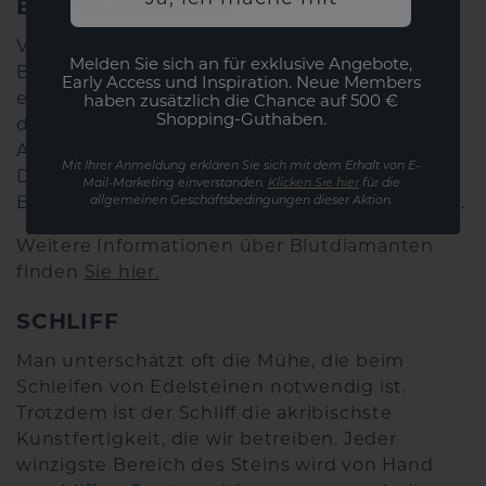
BLUTDIAMANTEN
Viele denken bei dem Wort "Blutdiamant" an
Melden Sie sich an für exklusive Angebote,
Bilder von kostbaren, roten Edelsteinen, oder
Early Access und Inspiration. Neue Members
extrem seltenen Juwelen. Leider bezieht sich
haben zusätzlich die Chance auf 500 €
Shopping-Guthaben.
die Bedeutung dieses Namens nicht auf das
Aussehen oder die Seltenheit eines
Mit Ihrer Anmeldung erklären Sie sich mit dem Erhalt von E-
Diamanten. Der Name bezieht sich auf das
Mail-Marketing einverstanden.
Klicken Sie hier
für die
allgemeinen Geschäftsbedingungen dieser Aktion.
Blut, das in seiner Beschaffung vergossen wird.
Weitere Informationen über Blutdiamanten
finden
Sie hier.
SCHLIFF
Man unterschätzt oft die Mühe, die beim
Schleifen von Edelsteinen notwendig ist.
Trotzdem ist der Schliff die akribischste
Kunstfertigkeit, die wir betreiben. Jeder
winzigste Bereich des Steins wird von Hand