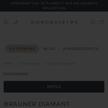
SONDERAKTION: 20 % RABATT AUF DIE GESAMTE
KOLLEKTION
DATENBANK
BLOG
KUNDENSERVICE
home
/
Datenbank
/
Brauner Diamant
DATENBANK
MENÜ
BRAUNER DIAMANT