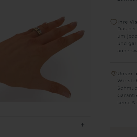
Ihre Vi
Das per
um jede
und gar
andersw
Unser 
Wir ste
Schmuck
Garanti
keine 