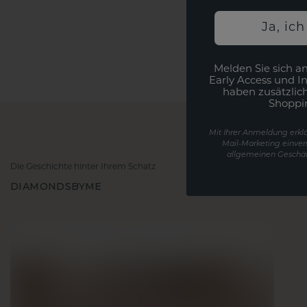
Ja, ic
Melden Sie sich an
Early Access und I
haben zusätzlic
Shoppi
Mit Ihrer Anmeldung erklä
Mail-Marketing einver
allgemeinen Geschäf
Die Geschichte hinter Ihrem Schatz
DIAMONDSBYME