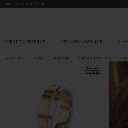
+49 206 570 833 08
SOFORT LIEFERBAR
VERLOBUNGSRINGE
DIA
Zurück
Home
/
Eheringe
/
damen eheringe
/
gol