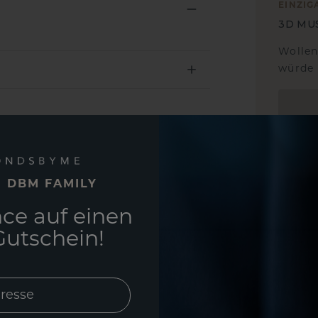
EINZIG
3D MU
Wollen
würde 
E DBM FAMILY
ce auf einen
utschein!