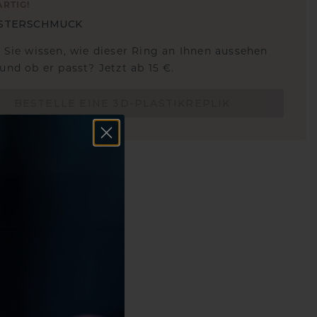
ARTIG
!
STERSCHMUCK
 Sie wissen, wie dieser Ring an Ihnen aussehen
und ob er passt? Jetzt ab 15 €.
BESTELLE EINE 3D-PLASTIKREPLIK