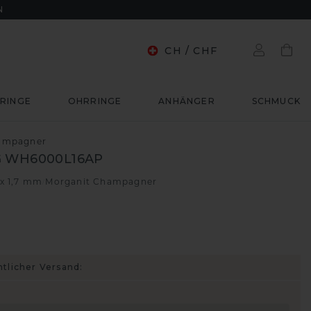
N
CH
/
CHF
RINGE
OHRRINGE
ANHÄNGER
SCHMUCK
hampagner
 WH6000L16AP
 x 1,7 mm
Morganit Champagner
/
htlicher Versand: