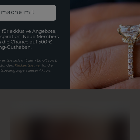
h mache mit
 für exklusive Angebote,
nspiration. Neue Members
h die Chance auf 500 €
ng-Guthaben.
ren Sie sich mit dem Erhalt von E-
standen.
Klicken Sie hier
für die
tsbedingungen dieser Aktion.