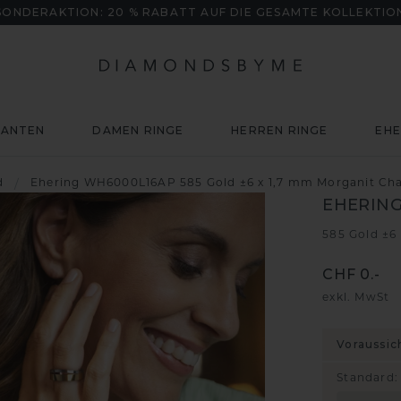
SONDERAKTION: 20 % RABATT AUF DIE GESAMTE KOLLEKTIO
MANTEN
DAMEN RINGE
HERREN RINGE
EHE
d
/
Ehering WH6000L16AP 585 Gold ±6 x 1,7 mm Morganit C
EHERING
585 Gold ±6
CHF 0.-
exkl. MwSt
Voraussic
Standard
: