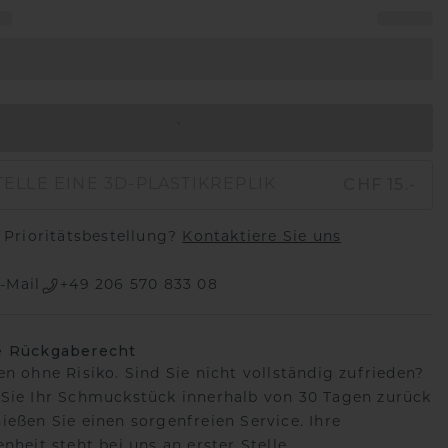
IN DEN WARENKORB
CHF 15.-
ELLE EINE 3D-PLASTIKREPLIK
Prioritätsbestellung?
Kontaktiere Sie uns
-Mail
+49 206 570 833 08
e Rückgaberecht
en ohne Risiko. Sind Sie nicht vollständig zufrieden?
Sie Ihr Schmuckstück innerhalb von 30 Tagen zurück
ießen Sie einen sorgenfreien Service. Ihre
nheit steht bei uns an erster Stelle.