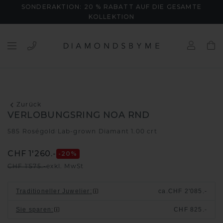
SONDERAKTION: 20 % RABATT AUF DIE GESAMTE
KOLLEKTION
Zurück
VERLOBUNGSRING NOA RND
585 Roségold
Lab-grown Diamant 1.00 crt
/
CHF 1'260.-
-20
%
CHF 1'575.-
exkl. MwSt
Traditioneller Juwelier
:
ca.
CHF 2'085.-
Sie sparen
:
CHF 825.-