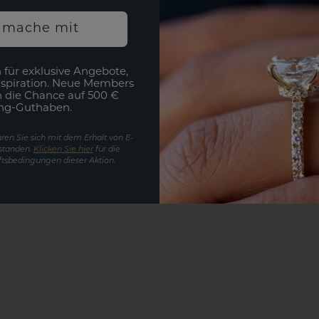
h mache mit
 für exklusive Angebote,
nspiration. Neue Members
h die Chance auf 500 €
ng-Guthaben.
ren Sie sich mit dem Erhalt von E-
standen.
Klicken Sie hier
für die
tsbedingungen dieser Aktion.