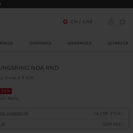
N
CH
/
CHF
RINGE
OHRRINGE
ANHÄNGER
SCHMUCK
UNGSRING NOA RND
au Topas 6.8 mm
-20
%
xkl. MwSt
ller Juwelier
:
ca.
CHF 1'519.-
n
:
CHF 603.-