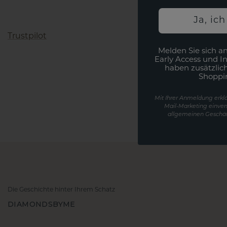
Ja, ic
Trustpilot
Melden Sie sich an
Early Access und I
haben zusätzlic
Shoppi
Mit Ihrer Anmeldung erklä
Mail-Marketing einver
allgemeinen Geschäf
Die Geschichte hinter Ihrem Schatz
DIAMONDSBYME