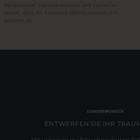
beispielloser Handwerkskunst und stellen so
sicher, dass Ihr Schmuck ebenso ethisch wie
exquisit ist.
SONDERWUNSCH
ENTWERFEN SIE IHR TRAU