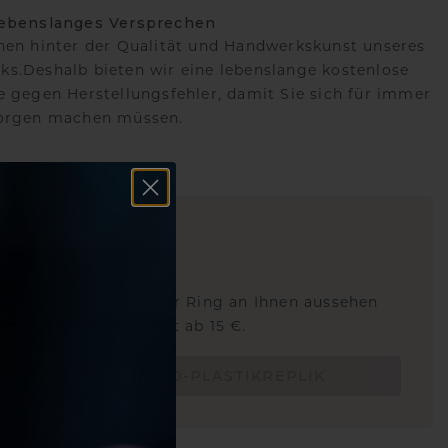
lebenslanges Versprechen
hen hinter der Qualität und Handwerkskunst unseres
s.Deshalb bieten wir eine lebenslange kostenlose
e gegen Herstellungsfehler, damit Sie sich für immer
Sorgen machen müssen.
ARTIG
!
STERSCHMUCK
 Sie wissen, wie dieser Ring an Ihnen aussehen
und ob er passt? Jetzt ab 15 €.
BESTELLE EINE 3D-PLASTIKREPLIK