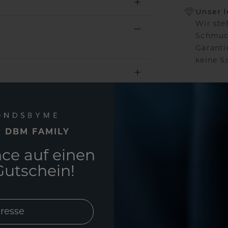
Unser 
Wir ste
Schmuck
Garanti
keine 
EINZIG
E DBM FAMILY
3D MU
ce auf einen
Wollen
würde 
utschein!