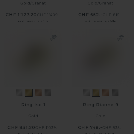
Gold
/
Granat
Gold
/
Granat
CHF 1'127.20
CHF 652.-
CHF 1'409.-
CHF 815.-
Exkl. MwSt. & Zölle
Exkl. MwSt. & Zölle
Ring Ise 1
Ring Rianne 9
Gold
Gold
CHF 831.20
CHF 748.-
CHF 1'039.-
CHF 935.-