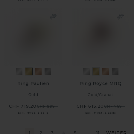
Exkl. MwSt. & Zölle
Exkl. MwSt. & Zölle
Ring Paulien
Ring Royce MRQ
Gold
Gold
/
Granat
CHF 719.20
CHF 615.20
CHF 899.-
CHF 769.-
Exkl. MwSt. & Zölle
Exkl. MwSt. & Zölle
1
2
3
4
5
…
11
WEITER