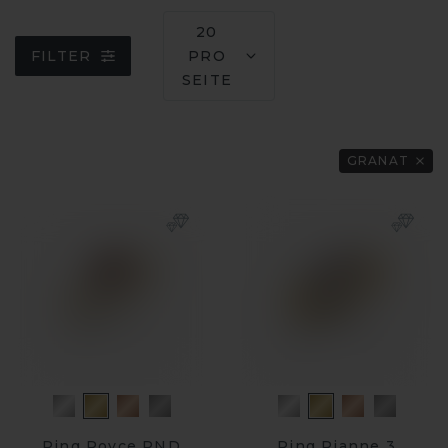
20
FILTER
PRO
SEITE
GRANAT
Ring Royce RND
Ring Rianne 3