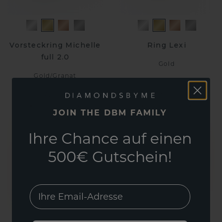
Vorsteckring Michelle
Ring Lexi
full 2.0
Gold
Gold
/
Granat
CHF 572.-
CHF 404.-
CHF 715.-
CHF 505.-
Exkl. MwSt. & Zölle
Exkl. MwSt. & Zölle
JOIN THE DBM FAMILY
Ihre Chance auf einen
500€ Gutschein!
EMail