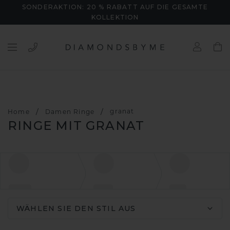
SONDERAKTION: 20 % RABATT AUF DIE GESAMTE
KOLLEKTION
/
/
granat
Home
Damen Ringe
RINGE MIT GRANAT
WÄHLEN SIE DEN STIL AUS