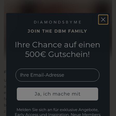
JOIN THE DBM FAMILY
Ihre Chance auf einen
500€ Gutschein!
EMail
FÜR VERBINDUNGEN GESCHAFFEN
Unsere Designphilosophie ist auf Verbindung
ausgelegt, wobei jedes Stück so gestaltet ist, dass
es die Zeit überdauert. Es wird zu Ihrem Symbol
Ja, ich mache mit
für Liebe und wertvolle Momente, das dazu
bestimmt ist, für immer getragen und geschätzt
Melden Sie sich an für exklusive Angebote,
zu werden.
Early Access und Inspiration. Neue Members