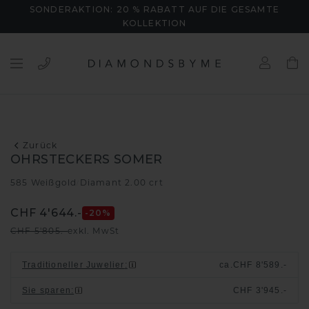
SONDERAKTION: 20 % RABATT AUF DIE GESAMTE
KOLLEKTION
Zurück
OHRSTECKERS SOMER
585 Weißgold
Diamant 2.00 crt
/
CHF 4'644.-
-20
%
CHF 5'805.-
exkl. MwSt
Traditioneller Juwelier
:
ca.
CHF 8'589.-
Sie sparen
:
CHF 3'945.-