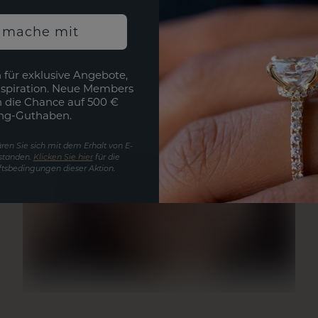
h mache mit
 für exklusive Angebote,
nspiration. Neue Members
h die Chance auf 500 €
ng-Guthaben.
ren Sie sich mit dem Erhalt von E-
standen.
Klicken Sie hier
für die
tsbedingungen dieser Aktion.