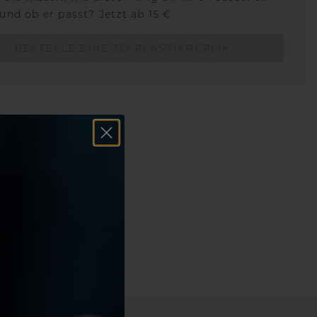
und ob er passt? Jetzt ab 15 €.
BESTELLE EINE 3D-PLASTIKREPLIK