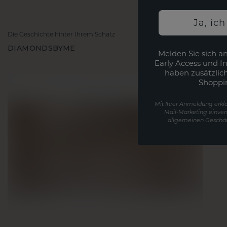
Ja, ic
Die Geschichte hinter Ihrem Schatz
DIAMONDSBYME
Melden Sie sich an
Early Access und I
haben zusätzlic
Shoppi
Mit Ihrer Anmeldung erklä
Mail-Marketing einver
allgemeinen Geschäf