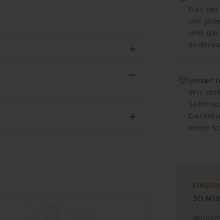
Das per
um jede
und gar
andersw
Unser 
Wir ste
Schmuck
Garanti
keine 
EINZIG
3D MU
Wollen