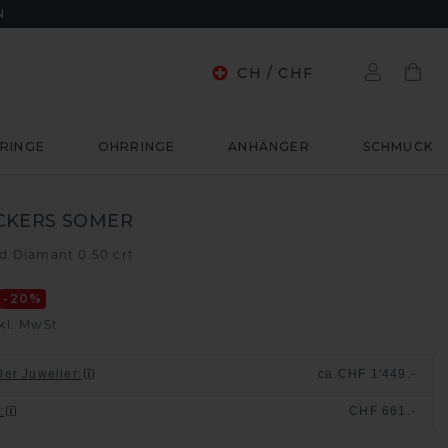
N
CH
/
CHF
RINGE
OHRRINGE
ANHÄNGER
SCHMUCK
CKERS SOMER
ld
Diamant 0.50 crt
/
-20
%
kl. MwSt
ller Juwelier
:
ca.
CHF 1'449.-
n
:
CHF 661.-