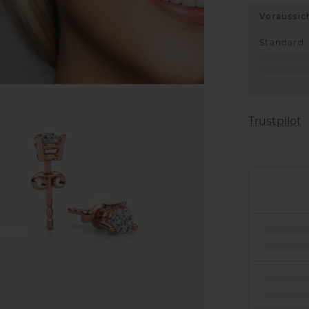
Voraussic
Standard
:
Trustpilot