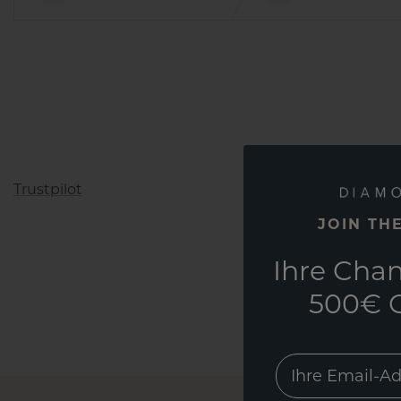
Trustpilot
JOIN TH
Ihre Chan
500€ G
EMail