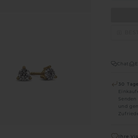
BEST
Chat
E
30 Tag
Einkauf
Senden 
und gen
Zufriede
Ihre Vi