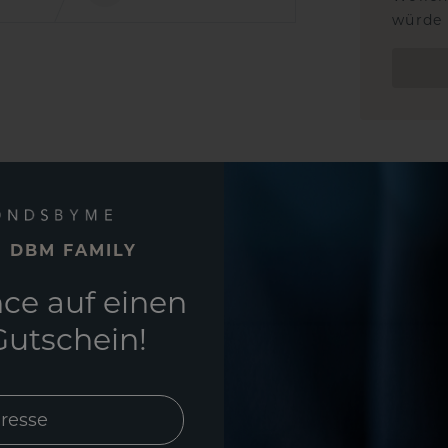
würde 
E DBM FAMILY
ce auf einen
utschein!