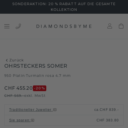
SONDERAKTION: 20 % RABATT AUF DIE GESAMTE
KOLLEKTION
Zurück
OHRSTECKERS SOMER
950 Platin
Turmalin rosa 4.7 mm
/
CHF 455.20
-20
%
CHF 569.-
exkl. MwSt
Traditioneller Juwelier
:
ca.
CHF 839.-
Sie sparen
:
CHF 383.80