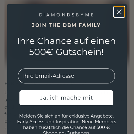
JOIN THE DBM FAMILY
Ihre Chance auf einen
500€ Gutschein!
EMail
FÜR VERBINDUNGEN GESCHAFFEN
Unsere Designphilosophie ist auf Verbindung
Ja, ich mache mit
ausgelegt, wobei jedes Stück so gestaltet ist, dass
es die Zeit überdauert. Es wird zu Ihrem Symbol
für Liebe und wertvolle Momente, das dazu
Melden Sie sich an für exklusive Angebote,
bestimmt ist, für immer getragen und geschätzt
Early Access und Inspiration. Neue Members
haben zusätzlich die Chance auf 500 €
zu werden.
Shopping-Guthaben.