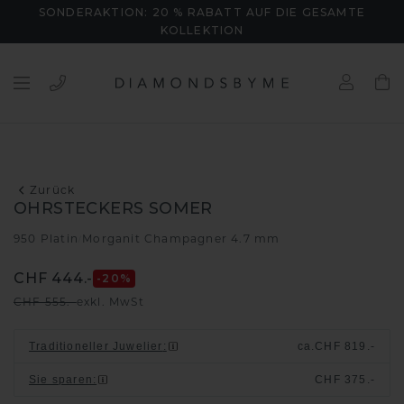
SONDERAKTION: 20 % RABATT AUF DIE GESAMTE
KOLLEKTION
Zurück
OHRSTECKERS SOMER
950 Platin
Morganit Champagner 4.7 mm
/
CHF 444.-
-20
%
CHF 555.-
exkl. MwSt
Traditioneller Juwelier
:
ca.
CHF 819.-
Sie sparen
:
CHF 375.-