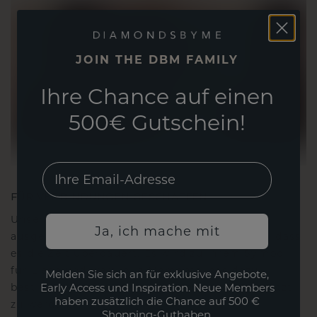
JOIN THE DBM FAMILY
Ihre Chance auf einen
500€ Gutschein!
EMail
FÜR VERBINDUNGEN GESCHAFFEN
Unsere Designphilosophie ist auf Verbindung
Ja, ich mache mit
ausgelegt, wobei jedes Stück so gestaltet ist, dass
es die Zeit überdauert. Es wird zu Ihrem Symbol
für Liebe und wertvolle Momente, das dazu
Melden Sie sich an für exklusive Angebote,
bestimmt ist, für immer getragen und geschätzt
Early Access und Inspiration. Neue Members
haben zusätzlich die Chance auf 500 €
zu werden.
Shopping-Guthaben.