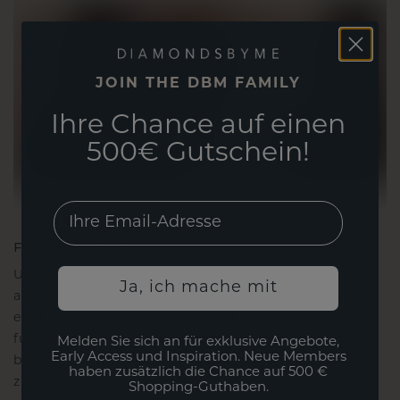
JOIN THE DBM FAMILY
Ihre Chance auf einen
500€ Gutschein!
EMail
FÜR VERBINDUNGEN GESCHAFFEN
Unsere Designphilosophie ist auf Verbindung
Ja, ich mache mit
ausgelegt, wobei jedes Stück so gestaltet ist, dass
es die Zeit überdauert. Es wird zu Ihrem Symbol
für Liebe und wertvolle Momente, das dazu
Melden Sie sich an für exklusive Angebote,
Early Access und Inspiration. Neue Members
bestimmt ist, für immer getragen und geschätzt
haben zusätzlich die Chance auf 500 €
zu werden.
Shopping-Guthaben.