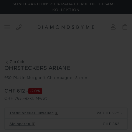
SONDERAKTION: 20 % RABATT AUF DIE GESAMTE
KOLLEKTION
Zurück
OHRSTECKERS ARIANE
950 Platin
Morganit Champagner 5 mm
/
CHF 612.-
-20
%
CHF 765.-
exkl. MwSt
Traditioneller Juwelier
:
ca.
CHF 975.-
Sie sparen
:
CHF 363.-