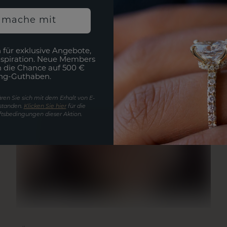
h mache mit
 für exklusive Angebote,
nspiration. Neue Members
h die Chance auf 500 €
ng-Guthaben.
ren Sie sich mit dem Erhalt von E-
standen.
Klicken Sie hier
für die
tsbedingungen dieser Aktion.