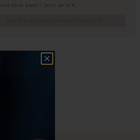
und ob er passt? Jetzt ab 15 €.
BESTELLE EINE 3D-PLASTIKREPLIK