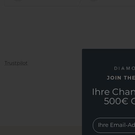
Trustpilot
JOIN TH
Ihre Chan
500€ G
EMail