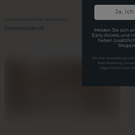
Ja, ic
Die Geschichte hinter Ihrem Schatz
DIAMONDSBYME
Melden Sie sich an
Early Access und I
haben zusätzlic
Shoppi
Mit Ihrer Anmeldung erklä
Mail-Marketing einver
allgemeinen Geschäf