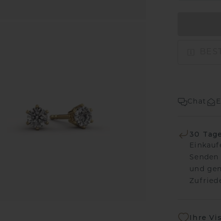
BEST
Chat
E
30 Tag
Einkauf
Senden 
und gen
Zufriede
Ihre Vi