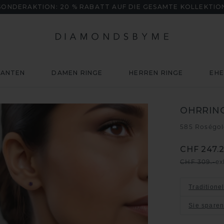
SONDERAKTION: 20 % RABATT AUF DIE GESAMTE KOLLEKTIO
MANTEN
DAMEN RINGE
HERREN RINGE
EHE
OHRRING
585 Roségo
CHF 247.
CHF 309.-
ex
Traditione
Sie spare