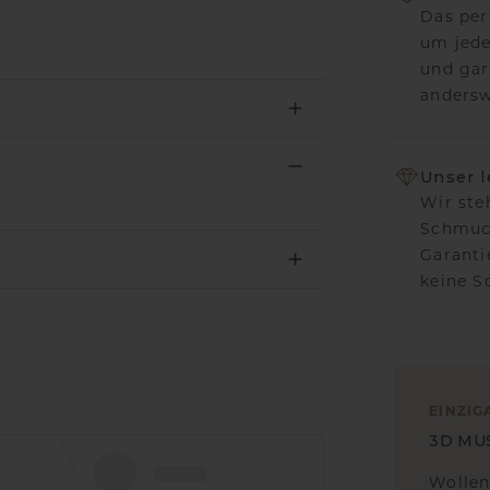
Das per
um jede
und gar
andersw
Unser 
Wir ste
Schmuck
Garanti
keine 
EINZIG
3D MU
Wollen