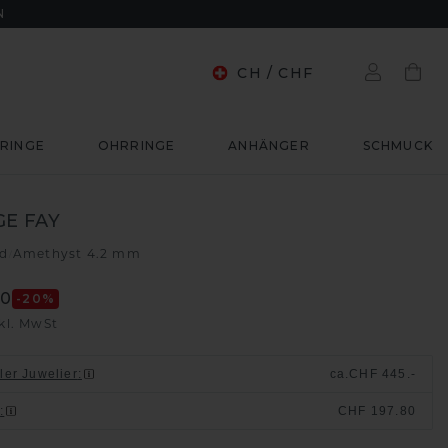
N
CH
/
CHF
RINGE
OHRRINGE
ANHÄNGER
SCHMUCK
E FAY
ld
Amethyst 4.2 mm
/
20
-20
%
kl. MwSt
ller Juwelier
:
ca.
CHF 445.-
n
:
CHF 197.80