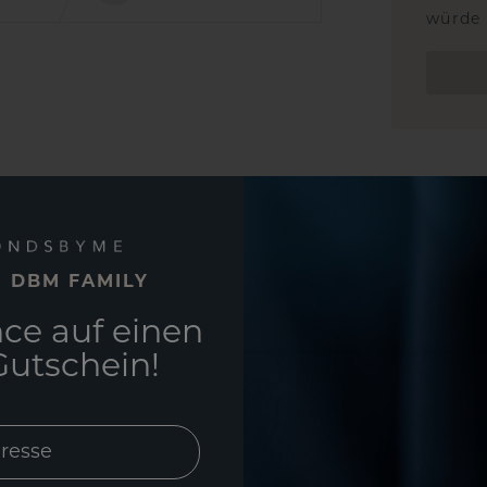
würde 
E DBM FAMILY
ce auf einen
utschein!