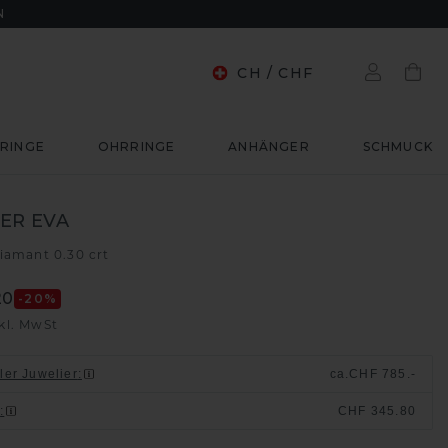
N
CH
/
CHF
RINGE
OHRRINGE
ANHÄNGER
SCHMUCK
ER EVA
iamant 0.30 crt
20
-20
%
kl. MwSt
ller Juwelier
:
ca.
CHF 785.-
n
:
CHF 345.80