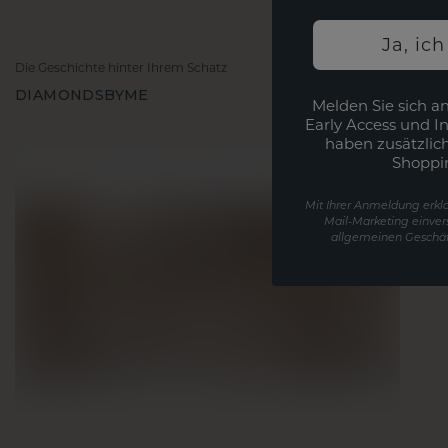
Ja, ic
Die Geschichte hinter Ihrem Schatz
DIAMONDSBYME
Melden Sie sich an
Early Access und I
haben zusätzlic
Shoppi
Mit Ihrer Anmeldung erklä
Mail-Marketing einver
allgemeinen Geschäf