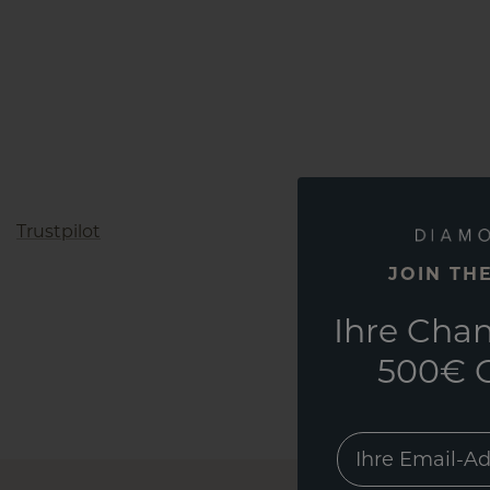
Trustpilot
JOIN TH
Ihre Chan
500€ G
EMail