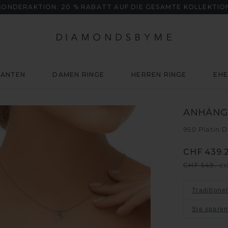
SONDERAKTION: 20 % RABATT AUF DIE GESAMTE KOLLEKTIO
MANTEN
DAMEN RINGE
HERREN RINGE
EHE
ANHÄNG
950 Platin
D
/
CHF 439.
CHF 549.-
ex
Traditione
Sie spare