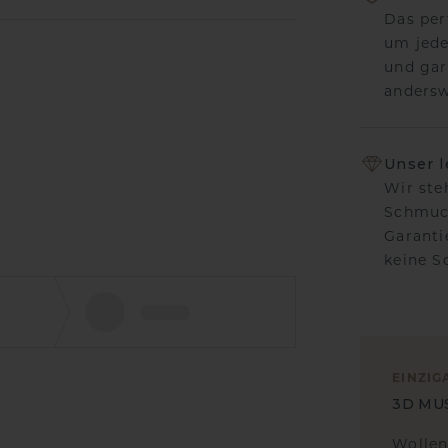
Das per
um jede
und gar
andersw
Unser 
Wir ste
Schmuck
Garanti
keine 
EINZIG
3D MU
Wollen