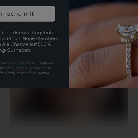
h mache mit
 für exklusive Angebote,
nspiration. Neue Members
h die Chance auf 500 €
ng-Guthaben.
ren Sie sich mit dem Erhalt von E-
standen.
Klicken Sie hier
für die
tsbedingungen dieser Aktion.