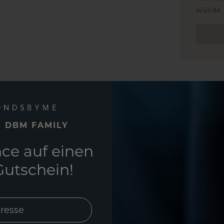
würde 
E DBM FAMILY
ce auf einen
utschein!