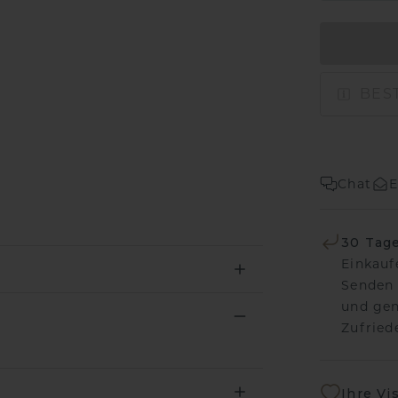
BEST
Chat
E
30 Tag
Einkauf
Senden 
und gen
Zufriede
Ihre Vi