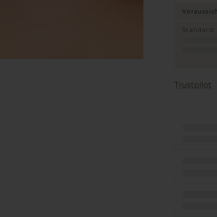
Voraussic
Standard
:
Trustpilot