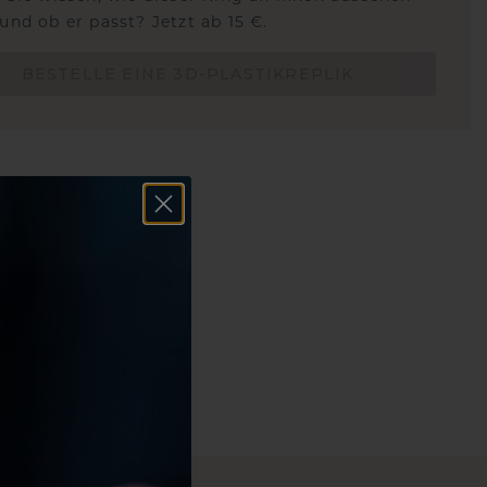
und ob er passt? Jetzt ab 15 €.
BESTELLE EINE 3D-PLASTIKREPLIK